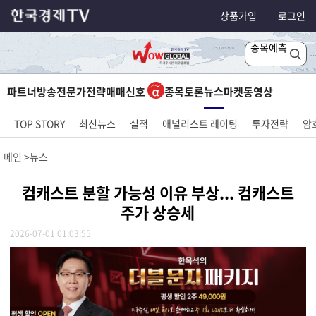
상품가입
로그인
종목예측
뉴스
파트너방송
전문가전략
매매신호
종목토론
마켓
동영상
TOP STORY
최신뉴스
실적
애널리스트 레이팅
투자전략
암
메인
뉴스
컴캐스트 분할 가능성 이유 부상... 컴캐스트
주가 상승세
2026-07-01 01:03:55