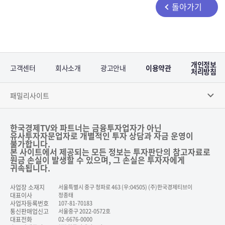
돌아가기
개인정보
고객센터
회사소개
광고안내
이용약관
처리방침
패밀리사이트
한국경제TV와 파트너는 금융투자업자가 아닌
유사투자자문업자로 개별적인 투자 상담과 자금 운영이
불가합니다.
본 사이트에서 제공되는 모든 정보는 투자판단의 참고자료로
원금 손실이 발생할 수 있으며, 그 손실은 투자자에게
귀속됩니다.
사업장 소재지
서울특별시 중구 청파로 463 (우:04505) (주)한국경제티브이
대표이사
정종태
사업자등록번호
107-81-70183
통신판매업신고
서울중구 2022-0572호
대표전화
02-6676-0000