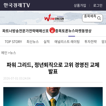
상품가입
로그인
종목예측
뉴스
파트너방송
전문가전략
매매신호
종목토론
마켓
동영상
TOP STORY
최신뉴스
실적
애널리스트 레이팅
투자전략
암
메인
뉴스
파워 그리드, 정년퇴직으로 고위 경영진 교체
발표
2026-07-01 03:24:04