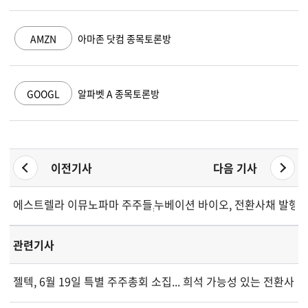
AMZN
아마존 닷컴 종목토론방
GOOGL
알파벳 A 종목토론방
이전기사
다음 기사
에스트렐라 이뮤노파마 주주들, 2026년 회계감사인 선임 승인
누베이션 바이오, 전환사채 발행
관련기사
젤텍, 6월 19일 특별 주주총회 소집... 희석 가능성 있는 전환사채