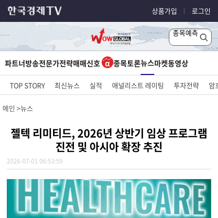
상품가입
로그인
종목예측
뉴스
파트너방송
전문가전략
매매신호
종목토론
마켓
동영상
TOP STORY
최신뉴스
실적
애널리스트 레이팅
투자전략
암
메인
뉴스
젤텍 리미티드, 2026년 상반기 임상 프로그램
진전 및 아시아 확장 추진
2026-07-01 06:53:59