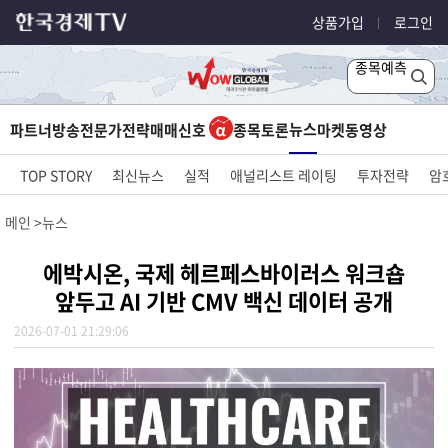
상품가입
로그인
종목예측
뉴스
파트너방송
전문가전략
매매신호
종목토론
마켓
동영상
TOP STORY
최신뉴스
실적
애널리스트 레이팅
투자전략
암
메인
뉴스
에박시온, 국제 헤르페스바이러스 워크숍
앞두고 AI 기반 CMV 백신 데이터 공개
2026-07-01 21:29:06