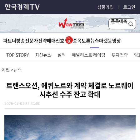
상품가입
로그인
종목예측
뉴스
파트너방송
전문가전략
매매신호
종목토론
마켓
동영상
TOP STORY
최신뉴스
실적
애널리스트 레이팅
투자전략
암
메인
뉴스
트랜스오션, 에퀴노르와 계약 체결로 노르웨이
시추선 수주 잔고 확대
2026-07-01 22:31:00