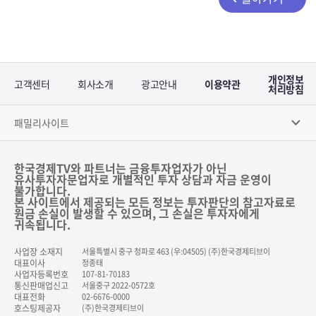
개인정보
고객센터
회사소개
광고안내
이용약관
처리방침
패밀리사이트
한국경제TV와 파트너는 금융투자업자가 아닌
유사투자자문업자로 개별적인 투자 상담과 자금 운영이
불가합니다.
본 사이트에서 제공되는 모든 정보는 투자판단의 참고자료로
원금 손실이 발생할 수 있으며, 그 손실은 투자자에게
귀속됩니다.
사업장 소재지
서울특별시 중구 청파로 463 (우:04505) (주)한국경제티브이
대표이사
정종태
사업자등록번호
107-81-70183
통신판매업신고
서울중구 2022-0572호
대표전화
02-6676-0000
호스팅제공자
(주)한국경제티브이