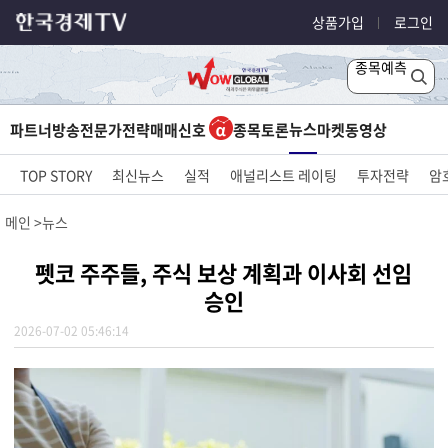
상품가입
로그인
종목예측
뉴스
파트너방송
전문가전략
매매신호
종목토론
마켓
동영상
TOP STORY
최신뉴스
실적
애널리스트 레이팅
투자전략
암
메인
뉴스
펫코 주주들, 주식 보상 계획과 이사회 선임
승인
2026-07-02 05:46:14