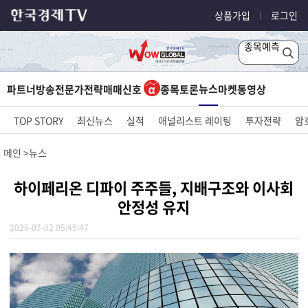
상품가입
로그인
종목예측
뉴스
파트너방송
전문가전략
매매신호
종목토론
마켓
동영상
TOP STORY
최신뉴스
실적
애널리스트 레이팅
투자전략
암
메인
뉴스
하이페리온 디파이 주주들, 지배구조와 이사회
안정성 유지
2026-07-02 05:49:47