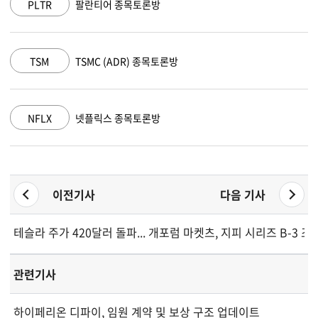
팔란티어 종목토론방
AAPL
애
TSMC (ADR) 종목토론방
AMZN
아
넷플릭스 종목토론방
GOOGL
알
이전기사
다음 기사
테슬라 주가 420달러 돌파... 개인투자자들 관심 집중
포럼 마켓츠, 지피 시리즈 B-3 
관련기사
하이페리온 디파이, 임원 계약 및 보상 구조 업데이트