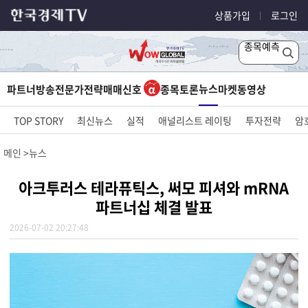
상품가입
로그인
종목예측
뉴스
파트너방송
전문가전략
매매신호
종목토론
마켓
동영상
TOP STORY
최신뉴스
실적
애널리스트 레이팅
투자전략
암
메인
뉴스
아크투러스 테라퓨틱스, 써모 피셔와 mRNA
파트너십 체결 발표
2026-07-02 20:27:48