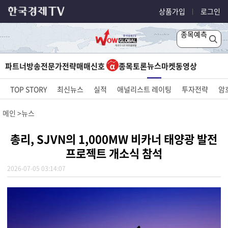
상품가입
로그인
종목예측
뉴스
파트너방송
전문가전략
매매신호
종목토론
마켓
동영상
TOP STORY
최신뉴스
실적
애널리스트 레이팅
투자전략
암
메인
뉴스
총리, SJVN의 1,000MW 비카너 태양광 발전
프로젝트 개소식 참석
2026-07-05 03:14:07