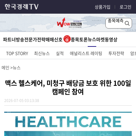
상품가입
로그인
종목예측
뉴스
파트너방송
전문가전략
매매신호
종목토론
마켓
동영상
TOP STORY
최신뉴스
실적
애널리스트 레이팅
투자전략
암
메인
뉴스
맥스 헬스케어, 미청구 배당금 보호 위한 100일
캠페인 참여
2026-07-05 03:13:38