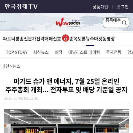
상품가입
로그인
종목예측
뉴스
파트너방송
전문가전략
매매신호
종목토론
마켓
동영상
TOP STORY
최신뉴스
실적
애널리스트 레이팅
투자전략
암
메인
뉴스
마가드 슈가 앤 에너지, 7월 25일 온라인
주주총회 개최... 전자투표 및 배당 기준일 공지
2026-07-05 03:12:36