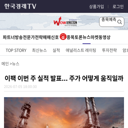
상품가입
로그인
종목예측
뉴스
파트너방송
전문가전략
매매신호
종목토론
마켓
동영상
TOP STORY
최신뉴스
실적
애널리스트 레이팅
투자전략
암
메인
뉴스
이팩 이번 주 실적 발표... 주가 어떻게 움직일까
2026-07-05 18:00:30