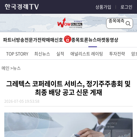
상품가입
로그인
종목예측
뉴스
파트너방송
전문가전략
매매신호
종목토론
마켓
동영상
TOP STORY
최신뉴스
실적
애널리스트 레이팅
투자전략
암
메인
뉴스
그레텍스 코퍼레이트 서비스, 정기주주총회 및
최종 배당 공고 신문 게재
2026-07-05 19:53:58