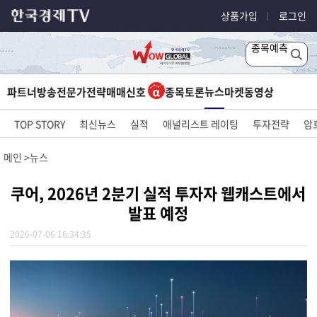
상품가입
로그인
종목예측
뉴스
파트너방송
전문가전략
매매신호
종목토론
마켓
동영상
TOP STORY
최신뉴스
실적
애널리스트 레이팅
투자전략
암
메인
뉴스
쿠어, 2026년 2분기 실적 투자자 웹캐스트에서
발표 예정
2026-07-06 16:34:35