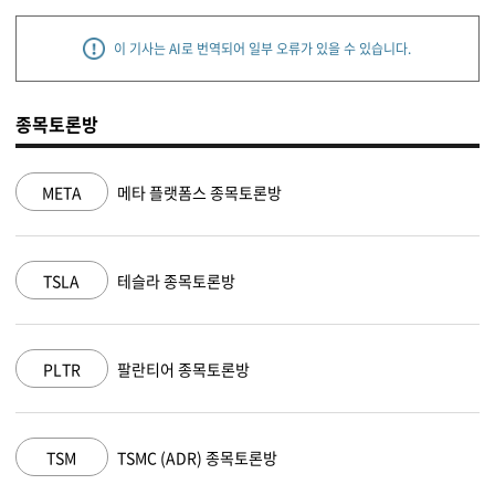
이 기사는 AI로 번역되어 일부 오류가 있을 수 있습니다.
종목토론방
META
메타 플랫폼스 종목토론방
N
TSLA
테슬라 종목토론방
M
PLTR
팔란티어 종목토론방
A
TSM
TSMC (ADR) 종목토론방
A