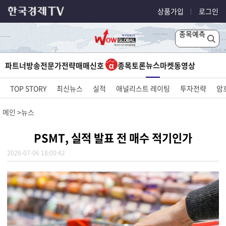
상품가입
로그인
종목예측
뉴스
파트너방송
전문가전략
매매신호
종목토론
마켓
동영상
TOP STORY
최신뉴스
실적
애널리스트 레이팅
투자전략
암
메인
뉴스
PSMT, 실적 발표 전 매수 적기인가
2026-07-06 18:00:42