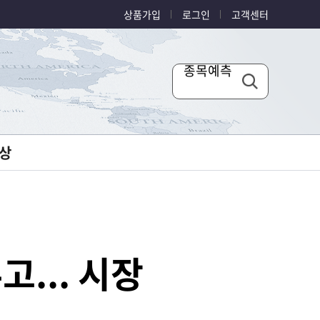
상품가입
로그인
고객센터
종목예측
상
... 시장