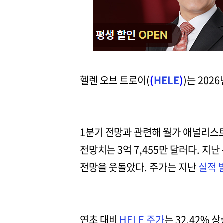
헬렌 오브 트로이(
(
HELE
)
)는 202
1분기 전망과 관련해 월가 애널리스트
전망치는 3억 7,455만 달러다. 지
전망을 웃돌았다. 주가는 지난
실적 
연초 대비
HELE 주가
는 32.42% 