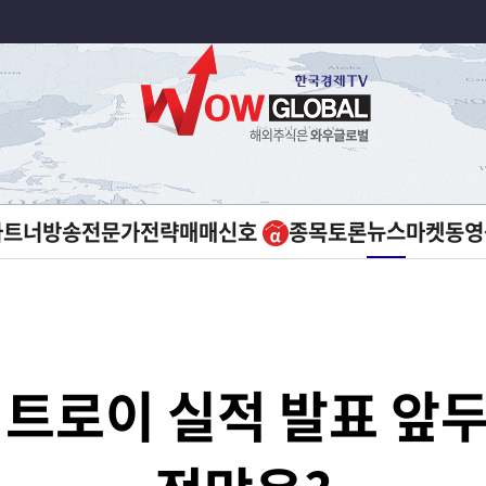
뉴스
파트너방송
전문가전략
매매신호
종목토론
마켓
동영
 트로이 실적 발표 앞두고