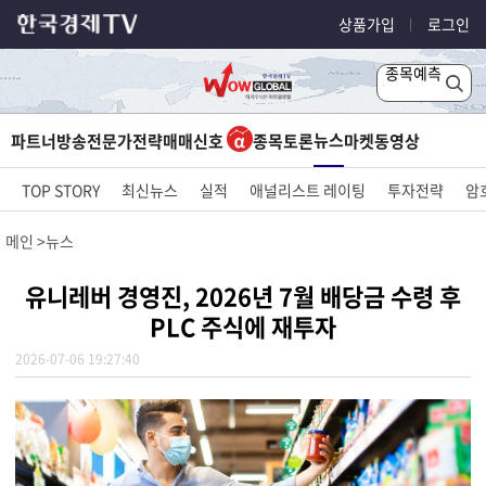
상품가입
로그인
종목예측
뉴스
파트너방송
전문가전략
매매신호
종목토론
마켓
동영상
TOP STORY
최신뉴스
실적
애널리스트 레이팅
투자전략
암
메인
뉴스
유니레버 경영진, 2026년 7월 배당금 수령 후
PLC 주식에 재투자
2026-07-06 19:27:40