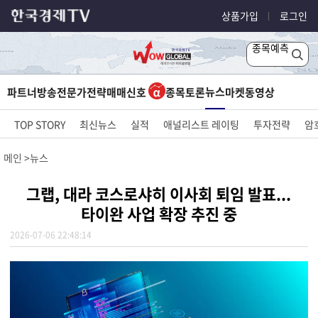
상품가입
로그인
종목예측
뉴스
파트너방송
전문가전략
매매신호
종목토론
마켓
동영상
TOP STORY
최신뉴스
실적
애널리스트 레이팅
투자전략
암
메인
뉴스
그랩, 대라 코스로샤히 이사회 퇴임 발표...
타이완 사업 확장 추진 중
2026-07-06 22:48:14