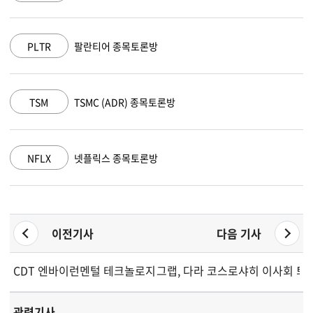
AAPL
애플 종목토론방
AMZN
아마존 닷컴 종목토론방
GOOGL
알파벳 A 종목토론방
이전기사
다음 기사
CDT 엔바이런멘털 테크놀로지, 7월 28일 주요 자본 구조조정 
그랩, 다라 코스로샤히 이사회 퇴임
관련기사