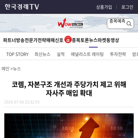
상품가입
로그인
종목예측
뉴스
파트너방송
전문가전략
매매신호
종목토론
마켓
동영상
TOP STORY
최신뉴스
실적
애널리스트 레이팅
투자전략
암
메인
뉴스
코렘, 자본구조 개선과 주당가치 제고 위해
자사주 매입 확대
2026-07-06 23:32:55