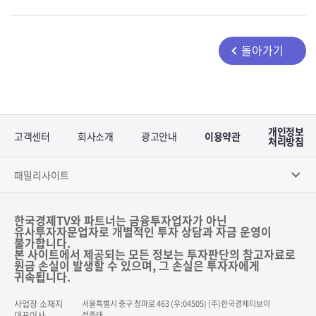
돌아가기
개인정보
고객센터
회사소개
광고안내
이용약관
처리방침
패밀리사이트
한국경제TV와 파트너는 금융투자업자가 아닌
유사투자자문업자로 개별적인 투자 상담과 자금 운영이
불가합니다.
본 사이트에서 제공되는 모든 정보는 투자판단의 참고자료로
원금 손실이 발생할 수 있으며, 그 손실은 투자자에게
귀속됩니다.
사업장 소재지
서울특별시 중구 청파로 463 (우:04505) (주)한국경제티브이
대표이사
정종태