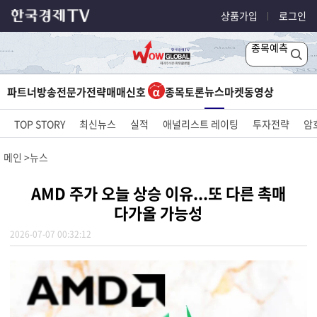
상품가입
로그인
종목예측
뉴스
파트너방송
전문가전략
매매신호
종목토론
마켓
동영상
TOP STORY
최신뉴스
실적
애널리스트 레이팅
투자전략
암
메인
뉴스
AMD 주가 오늘 상승 이유...또 다른 촉매
다가올 가능성
2026-07-07 00:32:12