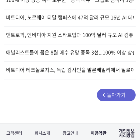
비트디어, 노르웨이 티달 캠퍼스에 47억 달러 규모 16년 AI 데
앤트로픽, 엔비디아 지원 스타트업과 100억 달러 규모 AI 컴퓨팅
애널리스트들이 꼽은 8월 매수 유망 종목 3선...100% 이상 상승
비트디어 테크놀로지스, 독립 감사인을 말론베일리에서 딜로이트
돌아가기
개인정보
고객센터
회사소개
광고안내
이용약관
처리방침