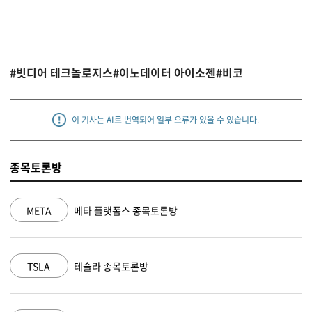
#빗디어 테크놀로지스
#이노데이터 아이소젠
#비코
이 기사는 AI로 번역되어 일부 오류가 있을 수 있습니다.
종목토론방
NVDA
엔비디아 종목토론방
MSFT
마이크로소프트 종목토론방