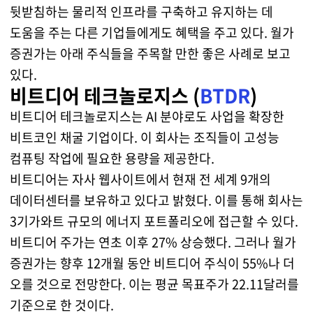
뒷받침하는 물리적 인프라를 구축하고 유지하는 데
도움을 주는 다른 기업들에게도 혜택을 주고 있다. 월가
증권가는 아래 주식들을 주목할 만한 좋은 사례로 보고
있다.
비트디어 테크놀로지스
(
BTDR
)
비트디어 테크놀로지스는 AI 분야로도 사업을 확장한
비트코인 채굴 기업이다. 이 회사는 조직들이 고성능
컴퓨팅 작업에 필요한 용량을 제공한다.
비트디어는 자사 웹사이트에서 현재 전 세계 9개의
데이터센터를 보유하고 있다고 밝혔다. 이를 통해 회사는
3기가와트 규모의 에너지 포트폴리오에 접근할 수 있다.
비트디어 주가는 연초 이후 27% 상승했다. 그러나 월가
증권가는 향후 12개월 동안 비트디어 주식이 55%나 더
오를 것으로 전망한다. 이는 평균 목표주가 22.11달러를
기준으로 한 것이다.