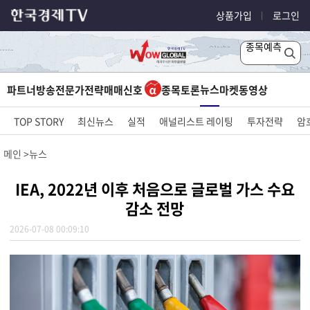
상품가입
로그인
종목예측
뉴스
파트너방송
전문가전략
매매신호
종목토론
마켓
동영상
TOP STORY
최신뉴스
실적
애널리스트 레이팅
투자전략
암
메인
뉴스
IEA, 2022년 이후 처음으로 글로벌 가스 수요
감소 전망
2026-07-08 00:09:10