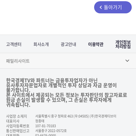
돌아가기
개인정보
고객센터
회사소개
광고안내
이용약관
처리방침
패밀리사이트
한국경제TV와 파트너는 금융투자업자가 아닌
유사투자자문업자로 개별적인 투자 상담과 자금 운영이
불가합니다.
본 사이트에서 제공되는 모든 정보는 투자판단의 참고자료로
원금 손실이 발생할 수 있으며, 그 손실은 투자자에게
귀속됩니다.
사업장 소재지
서울특별시 중구 청파로 463 (우:04505) (주)한국경제티브이
대표이사
정종태
사업자등록번호
107-81-70183
통신판매업신고
서울중구 2022-0572호
대표전화
02-6676-0000