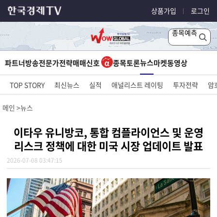
상품가입
로그인
종목예측
뉴스
파트너방송
전문가전략
매매신호
종목토론
마켓
동영상
TOP STORY
최신뉴스
실적
애널리스트 레이팅
투자전략
암
메인
뉴스
이타우 유니방코, 통합 컴플라이언스 및 운영
리스크 정책에 대한 미국 시장 업데이트 발표
2026-07-08 03:47:15