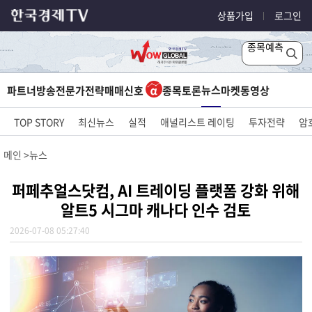
상품가입
로그인
종목예측
뉴스
파트너방송
전문가전략
매매신호
종목토론
마켓
동영상
TOP STORY
최신뉴스
실적
애널리스트 레이팅
투자전략
암
메인
뉴스
퍼페추얼스닷컴, AI 트레이딩 플랫폼 강화 위해
알트5 시그마 캐나다 인수 검토
2026-07-08 05:27:40