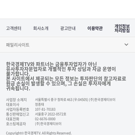
개인정보
고객센터
회사소개
광고안내
이용약관
처리방침
패밀리사이트
한국경제TV와 파트너는 금융투자업자가 아닌
유사투자자문업자로 개별적인 투자 상담과 자금 운영이
불가합니다.
본 사이트에서 제공되는 모든 정보는 투자판단의 참고자료로
원금 손실이 발생할 수 있으며, 그 손실은 투자자에게
귀속됩니다.
사업장 소재지
서울특별시 중구 청파로 463 (우:04505) (주)한국경제티브이
대표이사
정종태
사업자등록번호
107-81-70183
통신판매업신고
서울중구 2022-0572호
대표전화
02-6676-0000
호스팅제공자
(주)한국경제티브이
Copyright© 한국경제TV. All Rights Reserved.