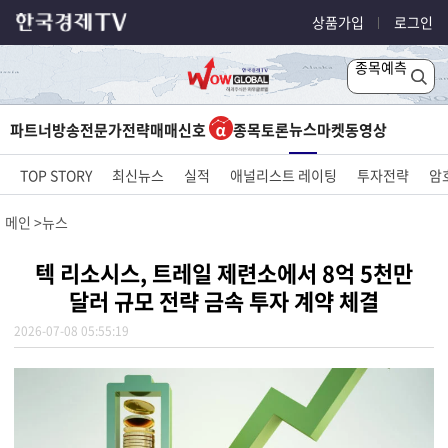
상품가입
로그인
종목예측
뉴스
파트너방송
전문가전략
매매신호
종목토론
마켓
동영상
TOP STORY
최신뉴스
실적
애널리스트 레이팅
투자전략
암
메인
뉴스
텍 리소시스, 트레일 제련소에서 8억 5천만
달러 규모 전략 금속 투자 계약 체결
2026-07-08 05:55:19