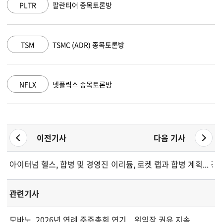
란티어 종목토론방
AAPL
애플 종
MC (ADR) 종목토론방
AMZN
아마존 
플릭스 종목토론방
GOOGL
알파벳 
이전기사
다음 기사
아이터넘 헬스, 합병 및 경영진 교체 완료
이리듐, 로켓 랩과 합병 계획... 
관련기사
모바노, 2026년 연례 주주총회 연기... 위임장 권유 지속