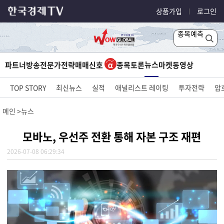
상품가입
로그인
종목예측
뉴스
파트너방송
전문가전략
매매신호
종목토론
마켓
동영상
TOP STORY
최신뉴스
실적
애널리스트 레이팅
투자전략
암
메인
뉴스
모바노, 우선주 전환 통해 자본 구조 재편
2026-07-08 06:29:34