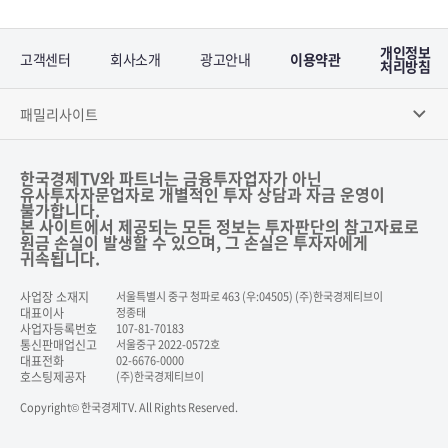
개인정보
고객센터
회사소개
광고안내
이용약관
처리방침
패밀리사이트
한국경제TV와 파트너는 금융투자업자가 아닌
유사투자자문업자로 개별적인 투자 상담과 자금 운영이
불가합니다.
본 사이트에서 제공되는 모든 정보는 투자판단의 참고자료로
원금 손실이 발생할 수 있으며, 그 손실은 투자자에게
귀속됩니다.
사업장 소재지
서울특별시 중구 청파로 463 (우:04505) (주)한국경제티브이
대표이사
정종태
사업자등록번호
107-81-70183
통신판매업신고
서울중구 2022-0572호
대표전화
02-6676-0000
호스팅제공자
(주)한국경제티브이
Copyright© 한국경제TV. All Rights Reserved.