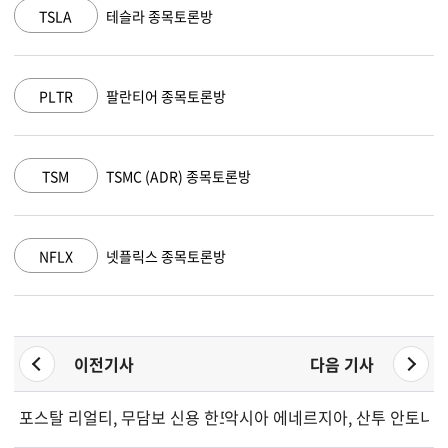
MSFT
마이크로소프트 종목토론방
AAPL
애플 종목토론방
AMZN
아마존 닷컴 종목토론방
GOOGL
알파벳 A 종목토론방
이전기사
다음 기사
포스탈 리얼티, 무담보 신용 한도 확대 및 금리 재조정
악시아 에네르지아, 산투 안토니우