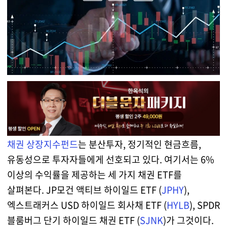
채권 상장지수펀드
는 분산투자, 정기적인 현금흐름,
유동성으로 투자자들에게 선호되고 있다. 여기서는 6%
이상의 수익률을 제공하는 세 가지 채권 ETF를
살펴본다. JP모건 액티브 하이일드 ETF (
JPHY
),
엑스트래커스 USD 하이일드 회사채 ETF (
HYLB
), SPDR
블룸버그 단기 하이일드 채권 ETF (
SJNK
)가 그것이다.