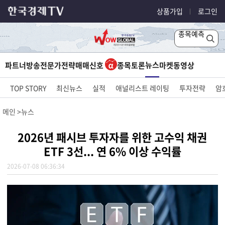
상품가입
로그인
종목예측
뉴스
파트너방송
전문가전략
매매신호
종목토론
마켓
동영상
TOP STORY
최신뉴스
실적
애널리스트 레이팅
투자전략
암
메인
뉴스
2026년 패시브 투자자를 위한 고수익 채권
ETF 3선... 연 6% 이상 수익률
2026-07-08 06:36:34