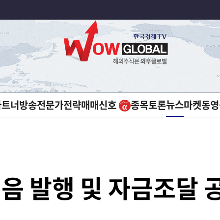
뉴스
파트너방송
전문가전략
매매신호
종목토론
마켓
동영
어음 발행 및 자금조달 