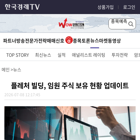
상품가입
로그인
종목예측
뉴스
파트너방송
전문가전략
매매신호
종목토론
마켓
동영상
TOP STORY
최신뉴스
실적
애널리스트 레이팅
투자전략
암
메인
뉴스
플레처 빌딩, 임원 주식 보유 현황 업데이트
2026-07-08 12:17:45