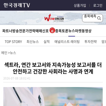
상품가입
로그인
종목예측
뉴스
파트너방송
전문가전략
매매신호
종목토론
마켓
동영상
TOP STORY
최신뉴스
실적
애널리스트 레이팅
투자전략
암
메인
뉴스
섹트라, 연간 보고서와 지속가능성 보고서를 더
안전하고 건강한 사회라는 사명과 연계
2026-07-08 18:02:41