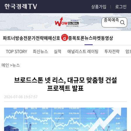
상품가입
로그인
종목예측
뉴스
파트너방송
전문가전략
매매신호
종목토론
마켓
동영상
TOP STORY
최신뉴스
실적
애널리스트 레이팅
투자전략
암
메인
뉴스
브로드스톤 넷 리스, 대규모 맞춤형 건설
프로젝트 발표
2026-07-08 19:57:57