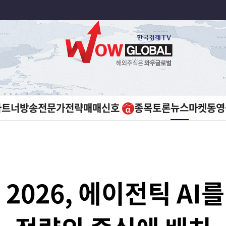
뉴스
파트너방송
전문가전략
매매신호
종목토론
마켓
동영
 2026, 에이전틱 AI