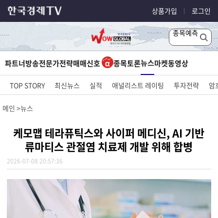
상품가입
로그인
종목예측
뉴스
파트너방송
전문가전략
매매신호
종목토론
마켓
동영상
TOP STORY
최신뉴스
실적
애널리스트 레이팅
투자전략
암
메인
뉴스
케모맵 테라퓨틱스와 사이퍼 메디신, AI 기반
류마티스 관절염 치료제 개발 위해 합병
2026-07-08 20:57:36