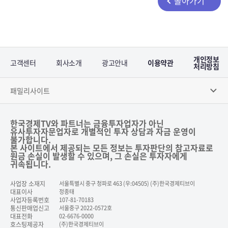
돌아가기
개인정보
고객센터
회사소개
광고안내
이용약관
처리방침
패밀리사이트
한국경제TV와 파트너는 금융투자업자가 아닌
유사투자자문업자로 개별적인 투자 상담과 자금 운영이
불가합니다.
본 사이트에서 제공되는 모든 정보는 투자판단의 참고자료로
원금 손실이 발생할 수 있으며, 그 손실은 투자자에게
귀속됩니다.
사업장 소재지
서울특별시 중구 청파로 463 (우:04505) (주)한국경제티브이
대표이사
정종태
사업자등록번호
107-81-70183
통신판매업신고
서울중구 2022-0572호
대표전화
02-6676-0000
호스팅제공자
(주)한국경제티브이