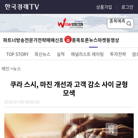
상품가입
로그인
종목예측
뉴스
파트너방송
전문가전략
매매신호
종목토론
마켓
동영상
TOP STORY
최신뉴스
실적
애널리스트 레이팅
투자전략
암
메인
뉴스
쿠라 스시, 마진 개선과 고객 감소 사이 균형
모색
2026-07-09 09:02:06