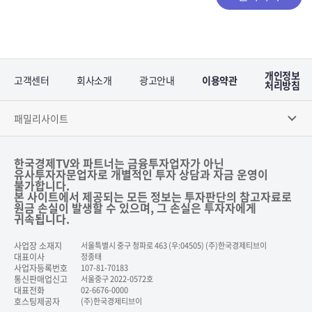
개인정보
고객센터
회사소개
광고안내
이용약관
처리방침
패밀리사이트
한국경제TV와 파트너는 금융투자업자가 아닌
유사투자자문업자로 개별적인 투자 상담과 자금 운영이
불가합니다.
본 사이트에서 제공되는 모든 정보는 투자판단의 참고자료로
원금 손실이 발생할 수 있으며, 그 손실은 투자자에게
귀속됩니다.
사업장 소재지
서울특별시 중구 청파로 463 (우:04505) (주)한국경제티브이
대표이사
정종태
사업자등록번호
107-81-70183
통신판매업신고
서울중구 2022-0572호
대표전화
02-6676-0000
호스팅제공자
(주)한국경제티브이