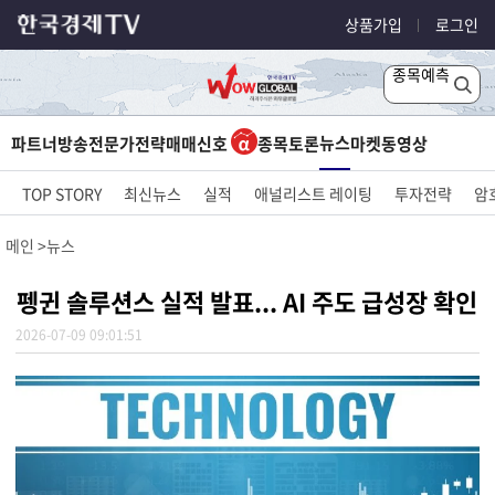
상품가입
로그인
종목예측
뉴스
파트너방송
전문가전략
매매신호
종목토론
마켓
동영상
TOP STORY
최신뉴스
실적
애널리스트 레이팅
투자전략
암
메인
뉴스
펭귄 솔루션스 실적 발표... AI 주도 급성장 확인
2026-07-09 09:01:51