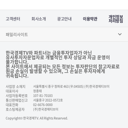
개인정보
고객센터
회사소개
광고안내
이용약관
처리방침
패밀리사이트
한국경제TV와 파트너는 금융투자업자가 아닌
유사투자자문업자로 개별적인 투자 상담과 자금 운영이
불가합니다.
본 사이트에서 제공되는 모든 정보는 투자판단의 참고자료로
원금 손실이 발생할 수 있으며, 그 손실은 투자자에게
귀속됩니다.
사업장 소재지
서울특별시 중구 청파로 463 (우:04505) (주)한국경제티브이
대표이사
정종태
사업자등록번호
107-81-70183
통신판매업신고
서울중구 2022-0572호
대표전화
02-6676-0000
호스팅제공자
(주)한국경제티브이
Copyright© 한국경제TV. All Rights Reserved.