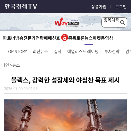
상품가입
로그인
종목예측
뉴스
파트너방송
전문가전략
매매신호
종목토론
마켓
동영상
TOP STORY
최신뉴스
실적
애널리스트 레이팅
투자전략
암
메인
뉴스
볼렉스, 강력한 성장세와 야심찬 목표 제시
2026-07-09 09:01:25