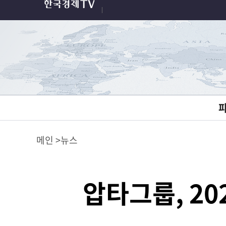
메인
뉴스
압타그룹, 20