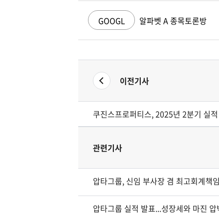
GOOGL
알파벳 A 종목토론방
이전기사
쿠진스프로퍼티스, 2025년 2분기 실적 
관련기사
압타그룹, 신임 부사장 겸 최고회계책
압타그룹 실적 발표...성장세와 마진 압