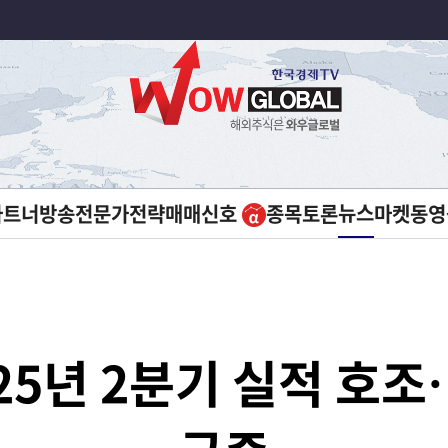
뉴스
파트너방송
전문가전략
매매신호
종목토론
마켓
동영
25년 2분기 실적 호