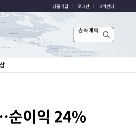
상품가입
로그인
고객센터
종목예측
상
조…순이익 24%