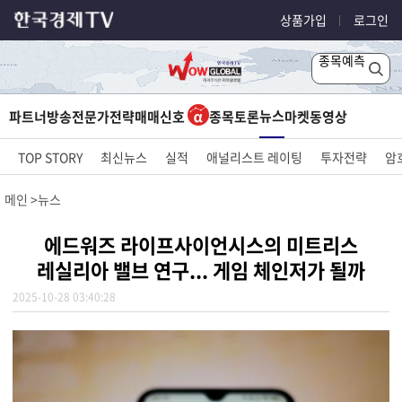
상품가입
로그인
종목예측
뉴스
파트너방송
전문가전략
매매신호
종목토론
마켓
동영상
TOP STORY
최신뉴스
실적
애널리스트 레이팅
투자전략
암
메인
뉴스
에드워즈 라이프사이언시스의 미트리스
레실리아 밸브 연구... 게임 체인저가 될까
2025-10-28 03:40:28