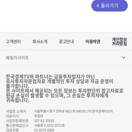
돌아가기
개인정보
고객센터
회사소개
광고안내
이용약관
처리방침
패밀리사이트
한국경제TV와 파트너는 금융투자업자가 아닌
유사투자자문업자로 개별적인 투자 상담과 자금 운영이
불가합니다.
본 사이트에서 제공되는 모든 정보는 투자판단의 참고자료로
원금 손실이 발생할 수 있으며, 그 손실은 투자자에게
귀속됩니다.
사업장 소재지
서울특별시 중구 청파로 463 (우:04505) (주)한국경제티브이
대표이사
정종태
사업자등록번호
107-81-70183
통신판매업신고
서울중구 2022-0572호
대표전화
02-6676-0000