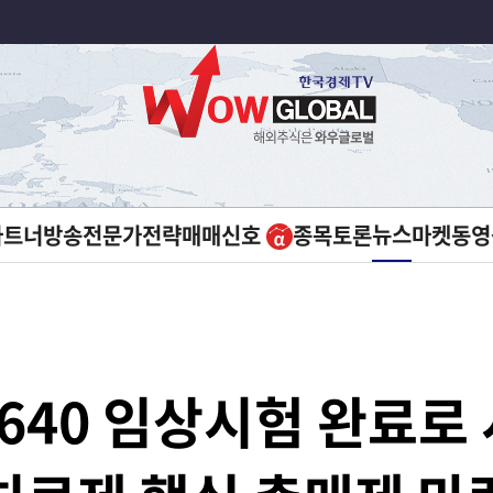
뉴스
파트너방송
전문가전략
매매신호
종목토론
마켓
동영
4640 임상시험 완료로