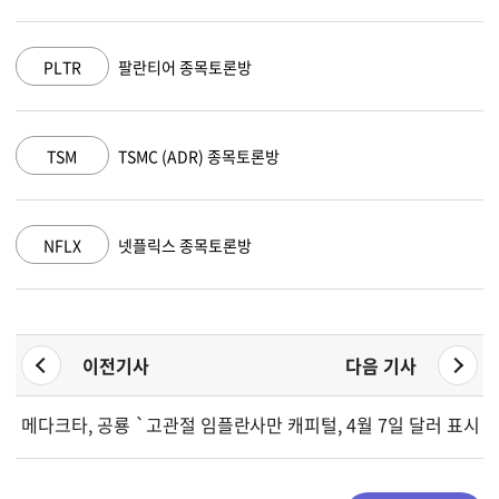
PLTR
팔란티어 종목토론방
TSM
TSMC (ADR) 종목토론방
NFLX
넷플릭스 종목토론방
이전기사
다음 기사
메다크타, 공룡 `고관절 임플란트` 프로젝트로 만우절 혁신 기술
사만 캐피털, 4월 7일 달러 표시 