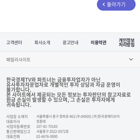
돌아가기
개인정보
고객센터
회사소개
광고안내
이용약관
처리방침
패밀리사이트
한국경제TV와 파트너는 금융투자업자가 아닌
유사투자자문업자로 개별적인 투자 상담과 자금 운영이
불가합니다.
본 사이트에서 제공되는 모든 정보는 투자판단의 참고자료로
원금 손실이 발생할 수 있으며, 그 손실은 투자자에게
귀속됩니다.
사업장 소재지
서울특별시 중구 청파로 463 (우:04505) (주)한국경제티브이
대표이사
정종태
사업자등록번호
107-81-70183
통신판매업신고
서울중구 2022-0572호
대표전화
02-6676-0000