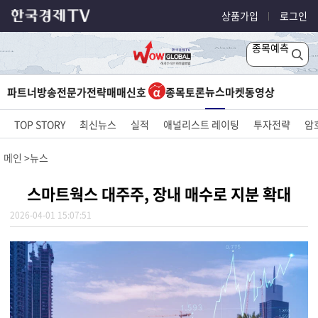
상품가입
로그인
종목예측
뉴스
파트너방송
전문가전략
매매신호
종목토론
마켓
동영상
TOP STORY
최신뉴스
실적
애널리스트 레이팅
투자전략
암
메인
뉴스
스마트웍스 대주주, 장내 매수로 지분 확대
2026-04-01 15:07:51