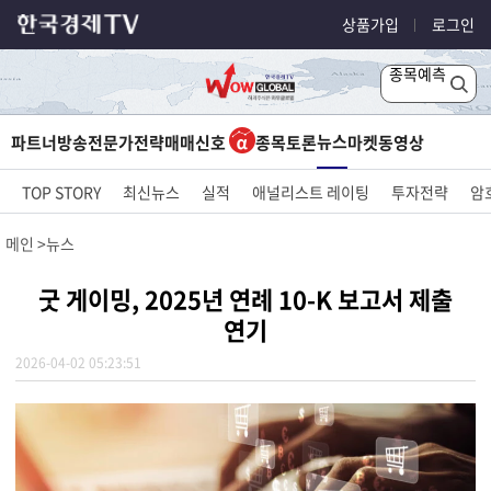
상품가입
로그인
종목예측
뉴스
파트너방송
전문가전략
매매신호
종목토론
마켓
동영상
TOP STORY
최신뉴스
실적
애널리스트 레이팅
투자전략
암
메인
뉴스
굿 게이밍, 2025년 연례 10-K 보고서 제출
연기
2026-04-02 05:23:51