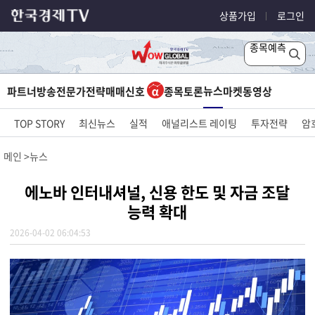
상품가입
로그인
종목예측
뉴스
파트너방송
전문가전략
매매신호
종목토론
마켓
동영상
TOP STORY
최신뉴스
실적
애널리스트 레이팅
투자전략
암
메인
뉴스
에노바 인터내셔널, 신용 한도 및 자금 조달
능력 확대
2026-04-02 06:04:53