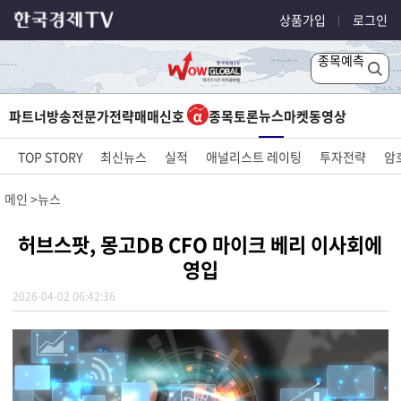
상품가입
로그인
종목예측
뉴스
파트너방송
전문가전략
매매신호
종목토론
마켓
동영상
TOP STORY
최신뉴스
실적
애널리스트 레이팅
투자전략
암
메인
뉴스
허브스팟, 몽고DB CFO 마이크 베리 이사회에
영입
2026-04-02 06:42:36