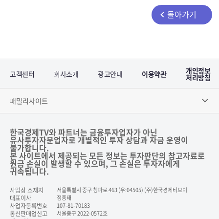
돌아가기
개인정보
고객센터
회사소개
광고안내
이용약관
처리방침
패밀리사이트
한국경제TV와 파트너는 금융투자업자가 아닌
유사투자자문업자로 개별적인 투자 상담과 자금 운영이
불가합니다.
본 사이트에서 제공되는 모든 정보는 투자판단의 참고자료로
원금 손실이 발생할 수 있으며, 그 손실은 투자자에게
귀속됩니다.
사업장 소재지
서울특별시 중구 청파로 463 (우:04505) (주)한국경제티브이
대표이사
정종태
사업자등록번호
107-81-70183
통신판매업신고
서울중구 2022-0572호