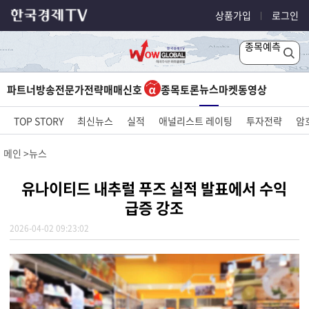
상품가입
로그인
종목예측
뉴스
파트너방송
전문가전략
매매신호
종목토론
마켓
동영상
TOP STORY
최신뉴스
실적
애널리스트 레이팅
투자전략
암
메인
뉴스
유나이티드 내추럴 푸즈 실적 발표에서 수익
급증 강조
2026-04-02 09:23:02