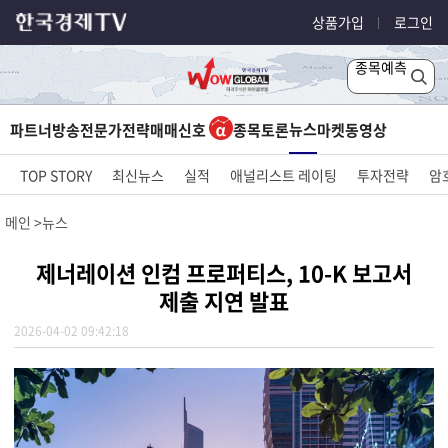
상품가입
로그인
종목예측
뉴스
파트너방송
전문가전략
매매신호
종목토론
마켓
동영상
TOP STORY
최신뉴스
실적
애널리스트 레이팅
투자전략
암
메인
뉴스
제너레이션 인컴 프로퍼티스, 10-K 보고서
제출 지연 발표
2026-04-02 09:42:18