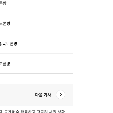
론방
토론방
) 종목토론방
토론방
다음 기사
지, 공개매수 완료하고 고금리 채권 상환