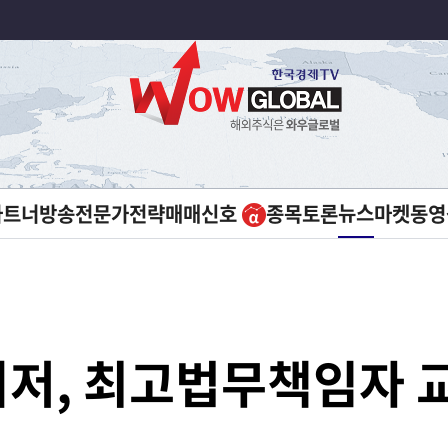
뉴스
파트너방송
전문가전략
매매신호
종목토론
마켓
동영
저, 최고법무책임자 교