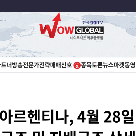
뉴스
파트너방송
전문가전략
매매신호
종목토론
마켓
동영
 아르헨티나, 4월 28