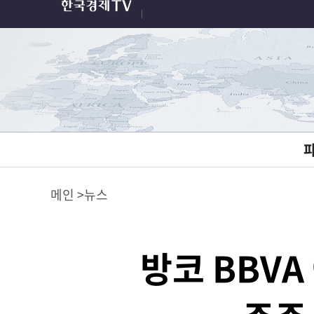
메인
뉴스
방코 BBVA