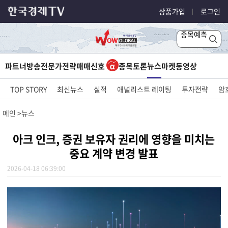
상품가입
로그인
종목예측
뉴스
파트너방송
전문가전략
매매신호
종목토론
마켓
동영상
TOP STORY
최신뉴스
실적
애널리스트 레이팅
투자전략
암
메인
뉴스
아크 인크, 증권 보유자 권리에 영향을 미치는
중요 계약 변경 발표
2026-04-18 06:39:00