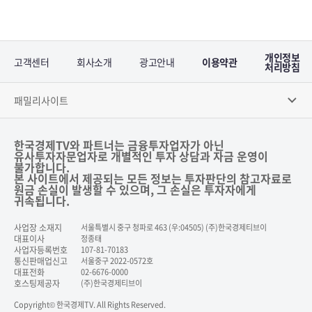
개인정보
고객센터
회사소개
광고안내
이용약관
처리방침
패밀리사이트
한국경제TV와 파트너는 금융투자업자가 아닌
유사투자자문업자로 개별적인 투자 상담과 자금 운영이
불가합니다.
본 사이트에서 제공되는 모든 정보는 투자판단의 참고자료로
원금 손실이 발생할 수 있으며, 그 손실은 투자자에게
귀속됩니다.
사업장 소재지
서울특별시 중구 청파로 463 (우:04505) (주)한국경제티브이
대표이사
정종태
사업자등록번호
107-81-70183
통신판매업신고
서울중구 2022-0572호
대표전화
02-6676-0000
호스팅제공자
(주)한국경제티브이
Copyright© 한국경제TV. All Rights Reserved.