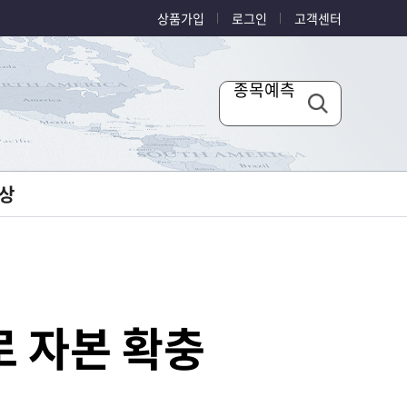
상품가입
로그인
고객센터
종목예측
상
로 자본 확충