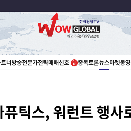
뉴스
파트너방송
전문가전략
매매신호
종목토론
마켓
동영
퓨틱스, 워런트 행사